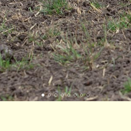
Item 1
Item 2
Item 3
Item 4
Item 5
Item 6
Item 7
Item 8
bei der Züchtervereinigung