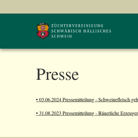
Presse
• 03.06.2024 Pressemitteilung - Schweinefleisch ge
• 31.08.2023 Pressemitteilung - Bäuerliche Erzeug